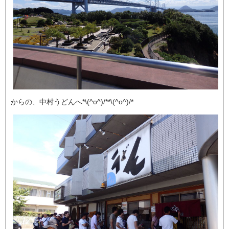
からの、中村うどんへ*\(^o^)/**\(^o^)/*