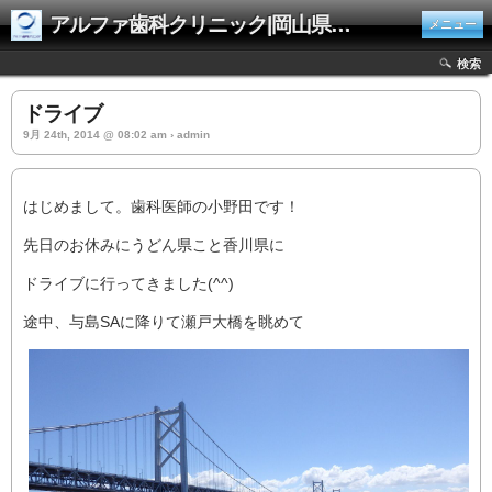
アルファ歯科クリニック|岡山県井原市
メニュー
検索
ドライブ
9月 24th, 2014 @ 08:02 am › admin
はじめまして。歯科医師の小野田です！
先日のお休みにうどん県こと香川県に
ドライブに行ってきました(^^)
途中、与島SAに降りて瀬戸大橋を眺めて