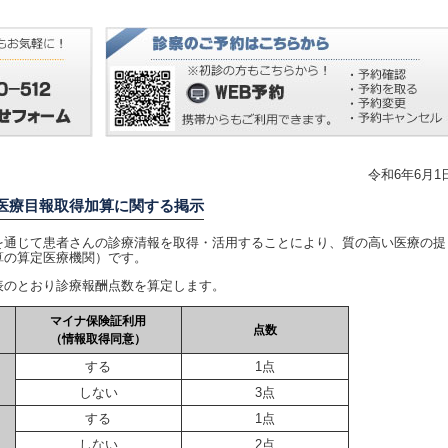
令和6年6月1
医療目報取得加算に関する掲示
通じて患者さんの診療清報を取得・活用することにより、質の高い医療の提
算の算定医療機関）です。
のとおり診療報酬点数を算定します。
マイナ保険証利用
点数
（情報取得同意）
する
1点
しない
3点
する
1点
しない
2点