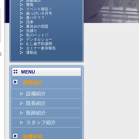
炭酸風呂
豊島
イベント報告！
歯っぴい９月号
夏バテ？？
洗車
夏休みの宿題
虫捕り
私のペット♡
デンタルショー
むし歯予防週間
セミナー参加報告
運動会
日
MENU
医院紹介
設備紹介
院長紹介
医師紹介
スタッフ紹介
診療科目