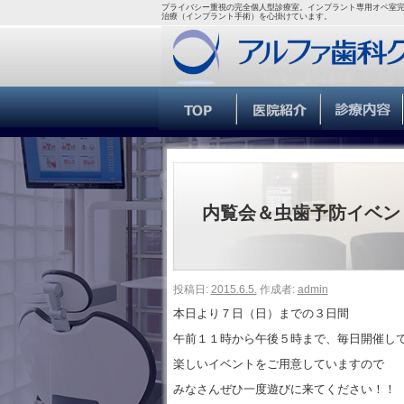
プライバシー重視の完全個人型診療室。インプラント専用オペ室完
治療（インプラント手術）を心掛けています。
内覧会＆虫歯予防イベン
投稿日:
2015.6.5.
作成者:
admin
本日より７日（日）までの３日間
午前１１時から午後５時まで、毎日開催し
楽しいイベントをご用意していますので
みなさんぜひ一度遊びに来てください！！