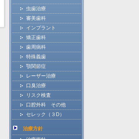
虫歯治療
審美歯科
インプラント
矯正歯科
歯周病科
特殊義歯
顎関節症
レーザー治療
口臭治療
リスク検査
口腔外科 その他
セレック（３D）
治療方針