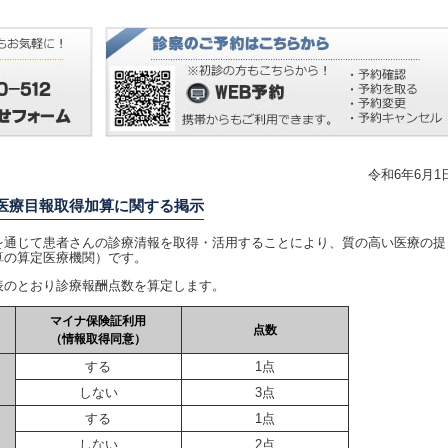
令和6年6月1
医療目報取得加算に関する掲示
通じて患者さんの診療清報を取得・活用することにより、質の高い医療の提
算の算定医療機関）です。
のとおり診療報酬点数を算定します。
マイナ保険証利用
点数
（情報取得同意）
する
1点
しない
3点
する
1点
しない
2点