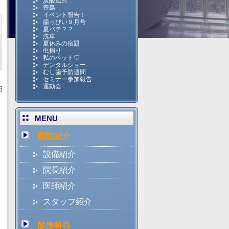
炭酸風呂
豊島
イベント報告！
歯っぴい９月号
夏バテ？？
洗車
夏休みの宿題
虫捕り
私のペット♡
デンタルショー
むし歯予防週間
セミナー参加報告
運動会
日
MENU
医院紹介
設備紹介
院長紹介
医師紹介
スタッフ紹介
診療科目