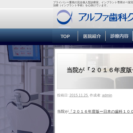
プライバシー重視の完全個人型診療室。インプラント専用オペ室完
治療（インプラント手術）を心掛けています。
当院が『２０１６年度版
投稿日:
2015.11.25.
作成者:
admin
当院が
『２０１６年度版ー日本の歯科１０