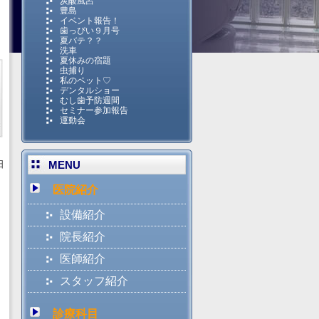
炭酸風呂
豊島
イベント報告！
歯っぴい９月号
夏バテ？？
洗車
夏休みの宿題
虫捕り
私のペット♡
デンタルショー
むし歯予防週間
セミナー参加報告
運動会
日
MENU
医院紹介
設備紹介
院長紹介
医師紹介
スタッフ紹介
診療科目