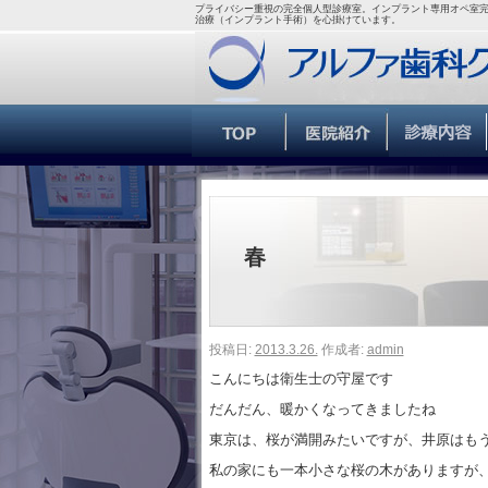
プライバシー重視の完全個人型診療室。インプラント専用オペ室完
治療（インプラント手術）を心掛けています。
春
投稿日:
2013.3.26.
作成者:
admin
こんにちは衛生士の守屋です
だんだん、暖かくなってきましたね
東京は、桜が満開みたいですが、井原はも
私の家にも一本小さな桜の木がありますが