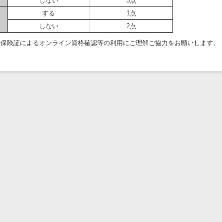
しない
3点
する
1点
しない
2点
ナ保険証によるオンライン資格確認等の利用にご理解ご協力をお願いします。