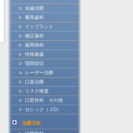
虫歯治療
審美歯科
インプラント
矯正歯科
歯周病科
特殊義歯
顎関節症
レーザー治療
口臭治療
リスク検査
口腔外科 その他
セレック（３D）
治療方針