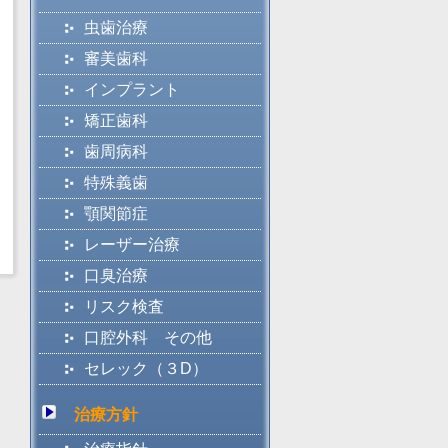
虫歯治療
審美歯科
インプラント
矯正歯科
歯周病科
特殊義歯
顎関節症
レーザー治療
口臭治療
リスク検査
口腔外科 その他
セレック（３D）
治療方針