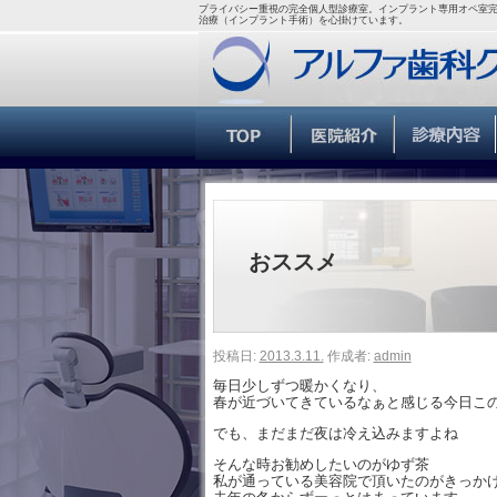
プライバシー重視の完全個人型診療室。インプラント専用オペ室完
治療（インプラント手術）を心掛けています。
おススメ
投稿日:
2013.3.11.
作成者:
admin
毎日少しずつ暖かくなり、
春が近づいてきているなぁと感じる今日こ
でも、まだまだ夜は冷え込みますよね
そんな時お勧めしたいのがゆず茶
私が通っている美容院で頂いたのがきっか