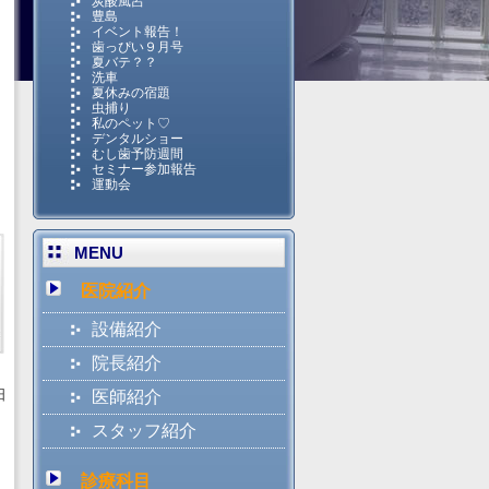
炭酸風呂
豊島
イベント報告！
歯っぴい９月号
夏バテ？？
洗車
夏休みの宿題
虫捕り
私のペット♡
デンタルショー
むし歯予防週間
セミナー参加報告
運動会
MENU
医院紹介
設備紹介
院長紹介
日
医師紹介
スタッフ紹介
診療科目