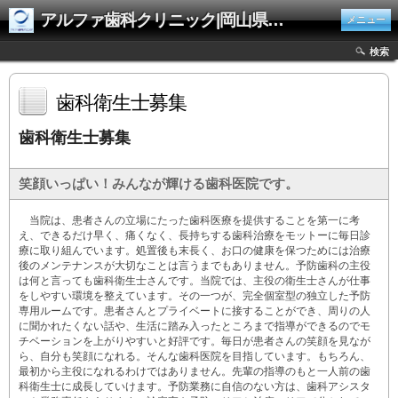
アルファ歯科クリニック|岡山県井原市
メニュー
検索
歯科衛生士募集
歯科衛生士募集
笑顔いっぱい！みんなが輝ける歯科医院です。
当院は、患者さんの立場にたった歯科医療を提供することを第一に考
え、できるだけ早く、痛くなく、長持ちする歯科治療をモットーに毎日診
療に取り組んでいます。処置後も末長く、お口の健康を保つためには治療
後のメンテナンスが大切なことは言うまでもありません。予防歯科の主役
は何と言っても歯科衛生士さんです。当院では、主役の衛生士さんが仕事
をしやすい環境を整えています。その一つが、完全個室型の独立した予防
専用ルームです。患者さんとプライベートに接することができ、周りの人
に聞かれたくない話や、生活に踏み入ったところまで指導ができるのでモ
チベーションを上がりやすいと好評です。毎日が患者さんの笑顔を見なが
ら、自分も笑顔になれる。そんな歯科医院を目指しています。もちろん、
最初から主役になれるわけではありません。先輩の指導のもと一人前の歯
科衛生士に成長していけます。予防業務に自信のない方は、歯科アシスタ