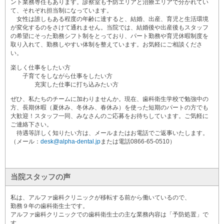
ント業務専任もあります。診察室も予防エリアと治療エリアで分かれてい
て、それぞれ担当制になっています。
女性は誰しもある程度の年齢に達すると、結婚、出産、育児と生活環境
が変化するのをさけて通れません。当院では、結婚後や出産後もスタッフ
の希望にそった勤務シフト制をとっており、パート勤務や育児休暇制度を
取り入れて、勤務しやすい体制を整えています。お気軽にご相談くださ
い。
楽しく仕事をしたい方
子育てをしながら仕事をしたい方
充実した仕事に打ち込みたい方
ぜひ、私たちのチームに加わりませんか。現在、歯科衛生学校で勉強中の
方、長期休暇（夏休み、冬休み、春休み）を使った短期のパートの方でも
大歓迎！スタッフ一同、みなさんのご応募をお待ちしています。ご気軽に
ご連絡下さい。
待遇等詳しく知りたい方は、メールまたはお電話でご返事いたします。
（メール：
desk@alpha-dental.jp
または電話0866-65-0510）
当院スタッフの声
私は、アルファ歯科クリニックが移転する前から働いているので、
勤務９年の歯科衛生士です。
アルファ歯科クリニックでの歯科衛生士の主な業務内容は「予防処置」で
す。