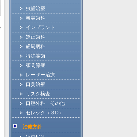
虫歯治療
審美歯科
インプラント
日
矯正歯科
歯周病科
特殊義歯
顎関節症
レーザー治療
口臭治療
リスク検査
口腔外科 その他
セレック（３D）
治療方針