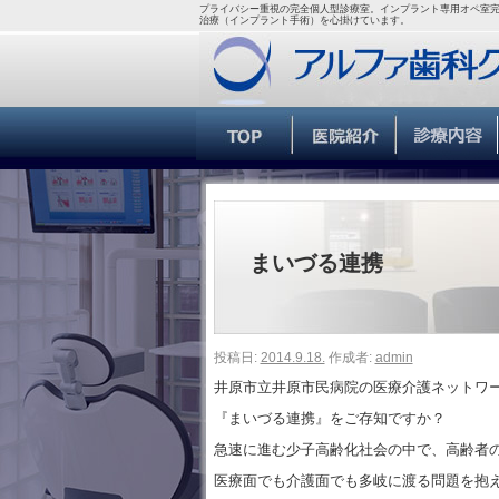
プライバシー重視の完全個人型診療室。インプラント専用オペ室完
治療（インプラント手術）を心掛けています。
まいづる連携
投稿日:
2014.9.18.
作成者:
admin
井原市立井原市民病院の医療介護ネットワ
『まいづる連携』をご存知ですか？
急速に進む少子高齢化社会の中で、高齢者
医療面でも介護面でも多岐に渡る問題を抱