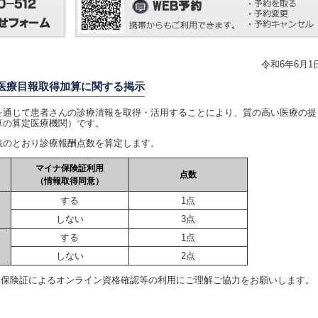
令和6年6月1
医療目報取得加算に関する掲示
通じて患者さんの診療清報を取得・活用することにより、質の高い医療の提
算の算定医療機関）です。
のとおり診療報酬点数を算定します。
マイナ保険証利用
点数
（情報取得同意）
する
1点
しない
3点
する
1点
しない
2点
ナ保険証によるオンライン資格確認等の利用にご理解ご協力をお願いします。