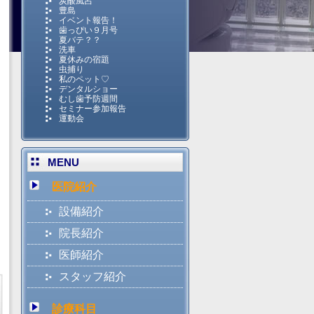
炭酸風呂
豊島
イベント報告！
歯っぴい９月号
夏バテ？？
洗車
夏休みの宿題
虫捕り
私のペット♡
デンタルショー
むし歯予防週間
セミナー参加報告
運動会
MENU
医院紹介
設備紹介
院長紹介
医師紹介
スタッフ紹介
診療科目