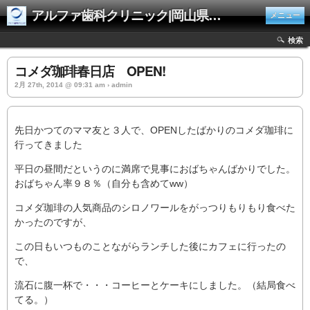
アルファ歯科クリニック|岡山県井原市
メニュー
検索
コメダ珈琲春日店 OPEN!
2月 27th, 2014 @ 09:31 am › admin
先日かつてのママ友と３人で、OPENしたばかりのコメダ珈琲に
行ってきました
平日の昼間だというのに満席で見事におばちゃんばかりでした。
おばちゃん率９８％（自分も含めてww）
コメダ珈琲の人気商品のシロノワールをがっつりもりもり食べた
かったのですが、
この日もいつものことながらランチした後にカフェに行ったの
で、
流石に腹一杯で・・・コーヒーとケーキにしました。（結局食べ
てる。）