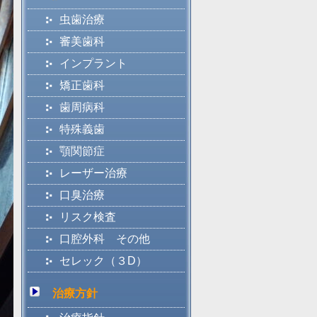
虫歯治療
審美歯科
インプラント
矯正歯科
歯周病科
特殊義歯
顎関節症
レーザー治療
口臭治療
リスク検査
口腔外科 その他
セレック（３D）
治療方針