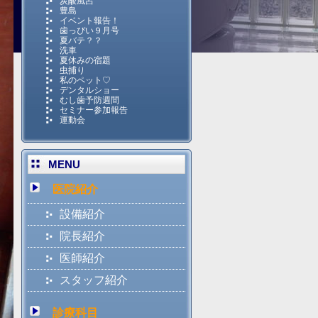
炭酸風呂
豊島
イベント報告！
歯っぴい９月号
夏バテ？？
洗車
夏休みの宿題
虫捕り
私のペット♡
デンタルショー
むし歯予防週間
セミナー参加報告
運動会
MENU
医院紹介
設備紹介
院長紹介
医師紹介
スタッフ紹介
診療科目