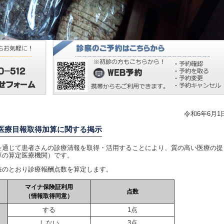
令和6年6月1
医療目報取得加算に関する掲示
通じて患者さんの診療清報を取得・活用することにより、質の高い医療の提
算の算定医療機関）です。
のとおり診療報酬点数を算定します。
マイナ保険証利用
点数
（情報取得同意）
する
1点
しない
3点