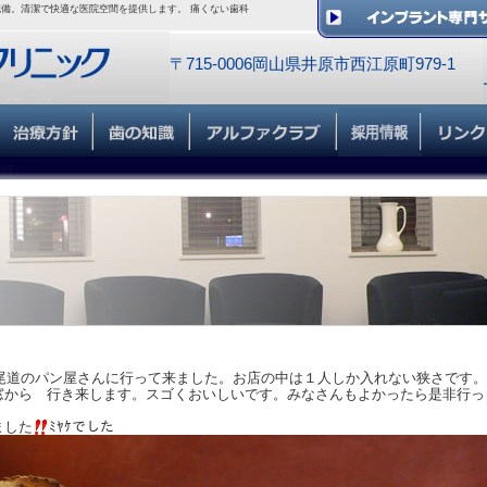
備。清潔で快適な医院空間を提供します。 痛くない歯科
〒715-0006岡山県井原市西江原町979-1
尾道のパン屋さんに行って来ました。お店の中は１人しか入れない狭さです。
窓から 行き来します。スゴくおいしいです。みなさんもよかったら是非行っ
ました
ﾐﾔｹでした