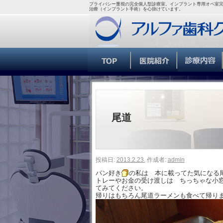
プライバシー重視の完全個人型診療室。インプラント専用オペ室完
治療（インプラント手術）を心掛けています。
尾道
投稿日:
2013.2.23.
作成者:
admin
パン好き
の私は 本に載ってた気になる
トレーやお金の受け渡しは ちっちゃな小
てみてください。
帰りはもちろん尾道ラーメンも食べて帰り