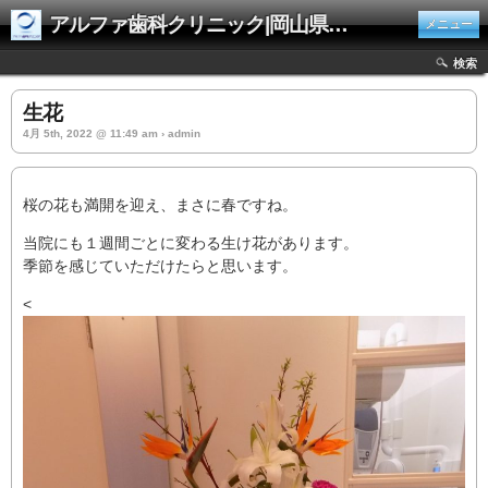
アルファ歯科クリニック|岡山県井原市
メニュー
検索
生花
4月 5th, 2022 @ 11:49 am › admin
桜の花も満開を迎え、まさに春ですね。
当院にも１週間ごとに変わる生け花があります。
季節を感じていただけたらと思います。
<