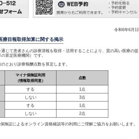
令和6年6月1
医療目報取得加算に関する掲示
通じて患者さんの診療清報を取得・活用することにより、質の高い医療の提
算の算定医療機関）です。
のとおり診療報酬点数を算定します。
マイナ保険証利用
点数
（情報取得同意）
する
1点
しない
3点
する
1点
しない
2点
ナ保険証によるオンライン資格確認等の利用にご理解ご協力をお願いします。