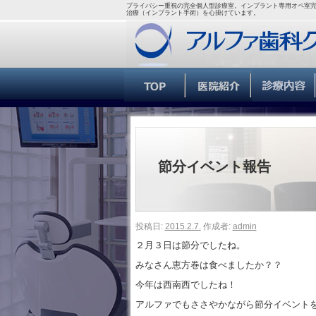
プライバシー重視の完全個人型診療室。インプラント専用オペ室完
治療（インプラント手術）を心掛けています。
節分イベント報告
投稿日:
2015.2.7.
作成者:
admin
２月３日は節分でしたね。
みなさん恵方巻は食べましたか？？
今年は西南西でしたね！
アルファでもささやかながら節分イベント