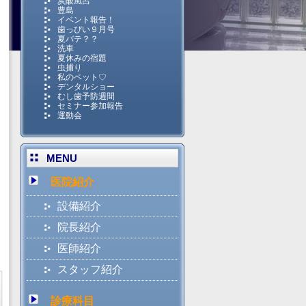
炭酸風呂
豊島
イベント報告！
歯っぴい９月号
夏バテ？？
洗車
夏休みの宿題
虫捕り
私のペット♡
デンタルショー
むし歯予防週間
セミナー参加報告
運動会
MENU
医院紹介
設備紹介
院長紹介
医師紹介
スタッフ紹介
診療科目