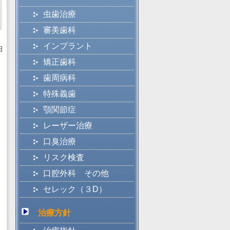
虫歯治療
審美歯科
インプラント
日
矯正歯科
歯周病科
特殊義歯
顎関節症
レーザー治療
口臭治療
リスク検査
口腔外科 その他
セレック（３D）
治療方針