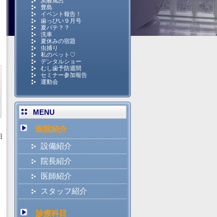
炭酸風呂
豊島
イベント報告！
歯っぴい９月号
夏バテ？？
洗車
夏休みの宿題
虫捕り
私のペット♡
デンタルショー
むし歯予防週間
セミナー参加報告
運動会
MENU
医院紹介
日
設備紹介
院長紹介
医師紹介
スタッフ紹介
診療科目