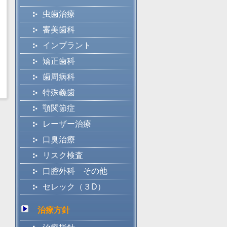
虫歯治療
審美歯科
インプラント
矯正歯科
歯周病科
特殊義歯
顎関節症
レーザー治療
口臭治療
リスク検査
口腔外科 その他
セレック（３D）
治療方針