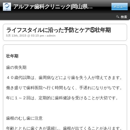
アルファ歯科クリニック|岡山県井原市
メニュー
検索
ライフスタイルに沿った予防とケア⑤壮年期
5月 13th, 2015 @ 03:15 pm › admin
壮年期
歯の喪失期
４０歳代以降は、歯周病などにより歯を失う人が増えてきます。
働き盛りで歯科医院へ行く時間もなく、手遅れになりがちです。
年に１～２回は、定期的に歯科健診を受けることが大切です。
歯根のむし歯に注意
年齢とともに歯ぐきが退縮し、歯根が出てくることがあります。