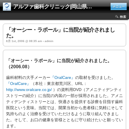
アルファ歯科クリニック|岡山県井原市
メニュー
検索
「オーシー・ラポール」に当院が紹介されまし
た。
8月 1st, 2006 @ 08:35 am › admin
「オーシー・ラポール」に当院が紹介されました。
（2006.08）
歯科材料の大手メーカー
『OralCare』
の取材を受けました。
『OralCare』
（本社：東京都荒川区、URL：
http://www.oralcare.co.jp/
）の資料用DVD（アメニティデンティ
ストリーの紹介）に当院の内装の一部が採用されました。アメニ
ティデンティストリーとは、快適さを提供する診療を目指す歯科
医院という意味。当院では、開業当初から患者様に気軽にそして
気持ちのよく治療を受けていただけるように取り組んできまし
た。そして、お口の健康を皆様とともに守り続けたいと願ってい
ます。